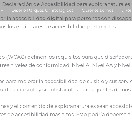
Declaración de Accesibilidad para exploranatura.es
Diseño Parques Ornitológicos
Quiénes somos
¿Por
ar la accesibilidad digital para personas con disca
os los estándares de accesibilidad pertinentes.
b (WCAG) definen los requisitos para que diseñadore
res niveles de conformidad: Nivel A, Nivel AA y Nivel
 para mejorar la accesibilidad de su sitio y sus servi
luido, accesible y sin obstáculos para aquellos de no
inas y el contenido de exploranatura.es sean accesibl
de accesibilidad más altos. Esto podría deberse a des