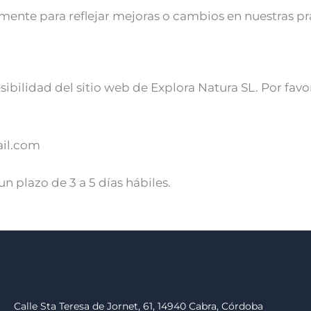
ente para reflejar mejoras o cambios en nuestras prá
bilidad del sitio web de Explora Natura SL. Por favo
il.com
 plazo de 3 a 5 días hábiles.
Calle Sta Teresa de Jornet, 61, 14940 Cabra, Córdoba