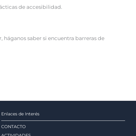
cticas de accesibilidad.
r, háganos saber si encuentra barreras de
Enlaces de Interés
CONTACTO
ACTIVIDADES