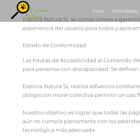
Ir
contenido
Inicio
Actividades
al
Explora Natura SL se compromete a garantiz
contenido
experiencia del usuario para todos y aplicam
Estado de Conformidad
Las Pautas de Accesibilidad al Contenido We
para personas con discapacidad. Se definen t
Explora Natura SL realiza esfuerzos constantes
obligación moral colectiva permitir un uso f
Nuestro objetivo es lograr que todas las pág
aún no cumpla plenamente con los estándares 
tecnológica más adecuada.