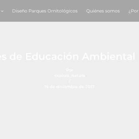
Diseño Parques Ornitológicos
Quiénes somos
¿Por
es de Educación Ambiental p
Por
explora_natura
/
19 de diciembre de 2017