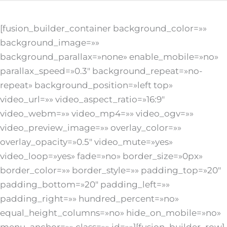
[fusion_builder_container background_color=»»
background_image=»»
background_parallax=»none» enable_mobile=»no»
parallax_speed=»0.3″ background_repeat=»no-
repeat» background_position=»left top»
video_url=»» video_aspect_ratio=»16:9″
video_webm=»» video_mp4=»» video_ogv=»»
video_preview_image=»» overlay_color=»»
overlay_opacity=»0.5″ video_mute=»yes»
video_loop=»yes» fade=»no» border_size=»0px»
border_color=»» border_style=»» padding_top=»20″
padding_bottom=»20″ padding_left=»»
padding_right=»» hundred_percent=»no»
equal_height_columns=»no» hide_on_mobile=»no»