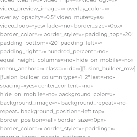
video_webm=»» video_mp4=»» video_ogv=»»
video_preview_image=»» overlay_color=»»
overlay_opacity=»0.5″ video_mute=»yes»
video_loop=»yes» fade=»no» border_size=»0px»
border_color=»» border_style=»» padding_top=»20″
padding_bottom=»20″ padding_left=»»
padding_right=»» hundred_percent=»no»
equal_height_columns=»no» hide_on_mobile=»no»
menu_anchor=»» class=»» id=»»][fusion_builder_row]
[fusion_builder_column type=»1_2″ last=»no»
spacing=»yes» center_content=»no»
hide_on_mobile=»no» background_color=»»
background_image=»» background_repeat=»no-
repeat» background_position=»left top»
border_position=»all» border_size=»0px»
border_color=»» border_style=»» padding=»»