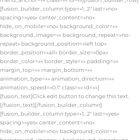
menu_anchor=»» class=»» id=»»][fusion_builder_row]
[fusion_builder_column type=»1_2″ last=»no»
spacing=»yes» center_content=»no»
hide_on_mobile=»no» background_color=»»
background_image=»» background_repeat=»no-
repeat» background_position=»left top»
border_position=»all» border_size=»0px»
border_color=»» border_style=»» padding=»»
margin_top=»» margin_bottom=»»
animation_type=»» animation_direction=»»
animation_speed=»0.1″ class=»» id=»»]
[fusion_text]Click edit button to change this text.
[/fusion_text][/fusion_builder_column]
[fusion_builder_column type=»1_2″ last=»yes»
spacing=»yes» center_content=»no»
hide_on_mobile=»no» background_color=»»