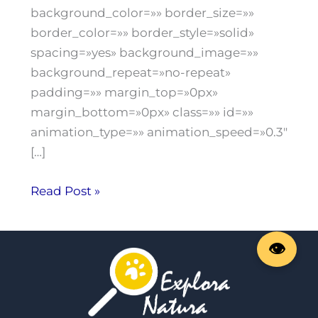
background_color=»» border_size=»»
border_color=»» border_style=»solid»
spacing=»yes» background_image=»»
background_repeat=»no-repeat»
padding=»» margin_top=»0px»
margin_bottom=»0px» class=»» id=»»
animation_type=»» animation_speed=»0.3″
[…]
Read Post »