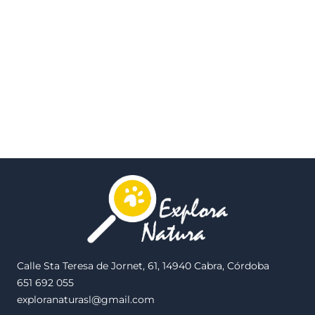
Calle Sta Teresa de Jornet, 61, 14940 Cabra, Córdoba
651 692 055
exploranaturasl@gmail.com