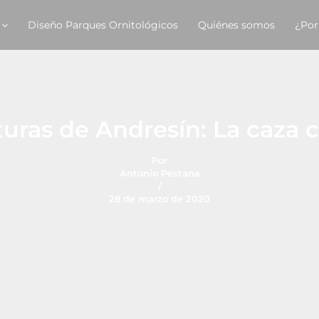
Diseño Parques Ornitológicos
Quiénes somos
¿Por
turas de Andresín: La caza 
Por
Antonio Pestana
/
28 de marzo de 2020