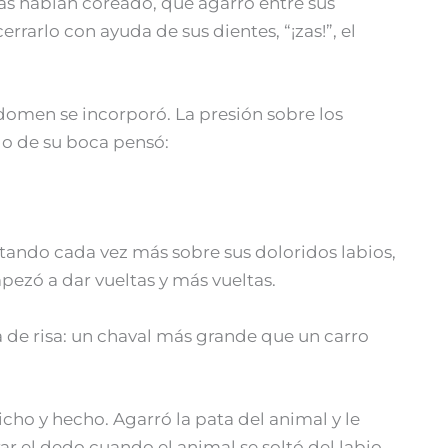
as habían coreado, que agarró entre sus
rrarlo con ayuda de sus dientes, “¡zas!”, el
bdomen se incorporó. La presión sobre los
rlo de su boca pensó:
etando cada vez más sobre sus doloridos labios,
ezó a dar vueltas y más vueltas.
 de risa: un chaval más grande que un carro
icho y hecho. Agarró la pata del animal y le
r el dedo cuando el animal se soltó del labio