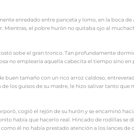
mente enredado entre panceta y lomo, en la boca de 
sar. Mientras, el pobre hurón no quitaba ojo al much
costó sobe el gran tronco. Tan profundamente dormi
 cosa no emplearía aquella cabecita el tiempo sino en
n de buen tamaño con un rico arroz caldoso, entrever
de los guisos de su madre, le hizo salivar tanto que 
orporó, cogió el rejón de su hurón y se encaminó haci
nito había que hacerlo real. Hincado de rodillas se d
 como él no había prestado atención a los lances de