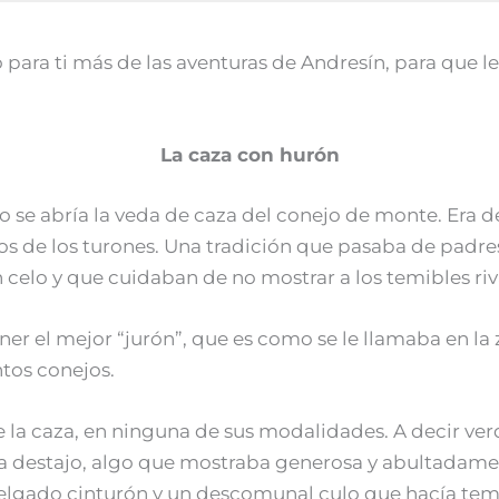
ara ti más de las aventuras de Andresín, para que lea
La caza con hurón
se abría la veda de caza del conejo de monte. Era de
s de los turones. Una tradición que pasaba de padres a
celo y que cuidaban de no mostrar a los temibles riv
ner el mejor “jurón”, que es como se le llamaba en la
tos conejos.
e la caza, en ninguna de sus modalidades. A decir verda
 a destajo, algo que mostraba generosa y abultadame
lgado cinturón y un descomunal culo que hacía tembl