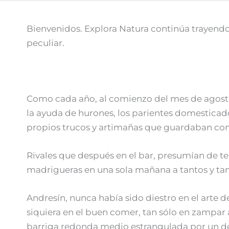
Bienvenidos. Explora Natura continúa trayendo p
peculiar.
Como cada año, al comienzo del mes de agosto 
la ayuda de hurones, los parientes domesticado
propios trucos y artimañas que guardaban con 
Rivales que después en el bar, presumían de te
madrigueras en una sola mañana a tantos y tan
Andresín, nunca había sido diestro en el arte d
siquiera en el buen comer, tan sólo en zampar
barriga redonda medio estrangulada por un de