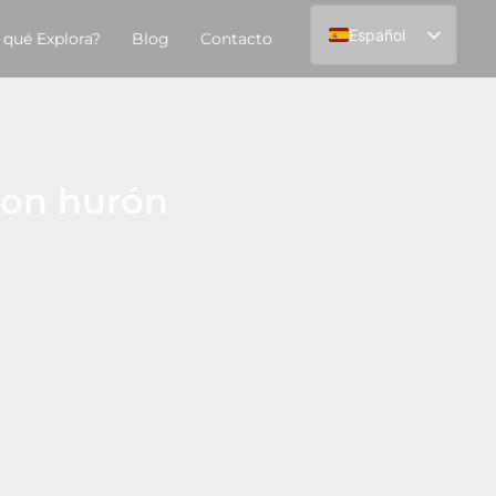
Español
 qué Explora?
Blog
Contacto
English
con hurón