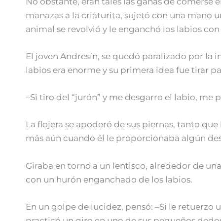
No obstante, eran tales las ganas de comerse e
manazas a la criaturita, sujetó con una mano un
animal se revolvió y le enganchó los labios con 
El joven Andresín, se quedó paralizado por la 
labios era enorme y su primera idea fue tirar p
–Si tiro del “jurón” y me desgarro el labio, me
La flojera se apoderó de sus piernas, tanto qu
más aún cuando él le proporcionaba algún desc
Giraba en torno a un lentisco, alrededor de un
con un hurón enganchado de los labios.
En un golpe de lucidez, pensó: –Si le retuerzo 
practicó un giro en uno de sus pequeños dedos