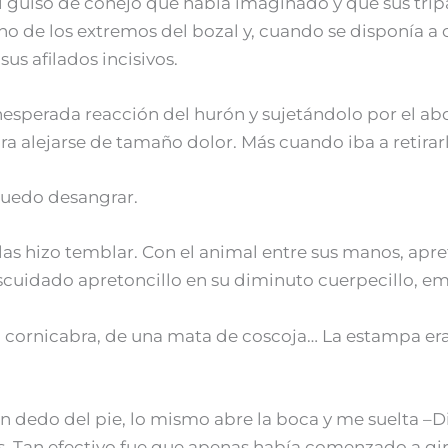
l guiso de conejo que había imaginado y que sus trip
o de los extremos del bozal y, cuando se disponía a ce
sus afilados incisivos.
inesperada reacción del hurón y sujetándolo por el a
ara alejarse de tamaño dolor. Más cuando iba a retira
 puedo desangrar.
e las hizo temblar. Con el animal entre sus manos, apr
uidado apretoncillo en su diminuto cuerpecillo, emp
a cornicabra, de una mata de coscoja… La estampa era
un dedo del pie, lo mismo abre la boca y me suelta –D
. Tan efectivo fue que apenas había comenzado a gira