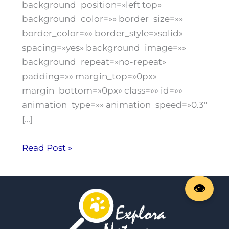
background_position=»left top»
background_color=»» border_size=»»
border_color=»» border_style=»solid»
spacing=»yes» background_image=»»
background_repeat=»no-repeat»
padding=»» margin_top=»0px»
margin_bottom=»0px» class=»» id=»»
animation_type=»» animation_speed=»0.3″
[…]
Read Post »