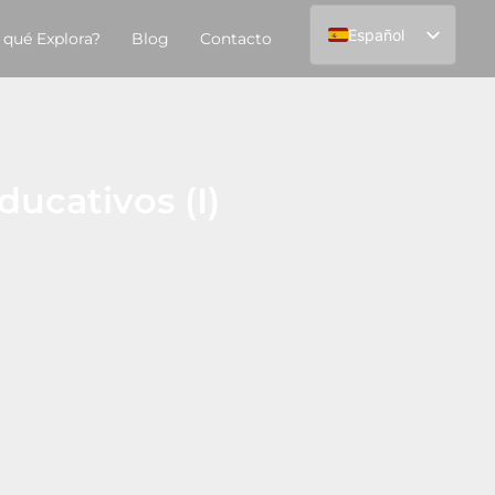
Español
 qué Explora?
Blog
Contacto
English
ucativos (I)