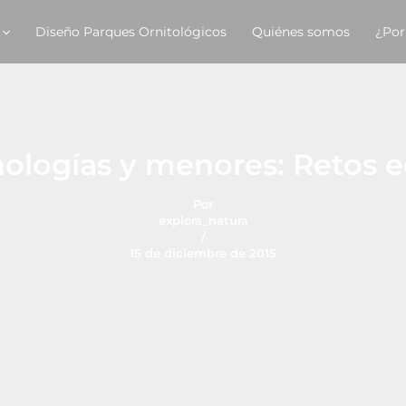
Diseño Parques Ornitológicos
Quiénes somos
¿Por
ologías y menores: Retos ed
Por
explora_natura
/
15 de diciembre de 2015