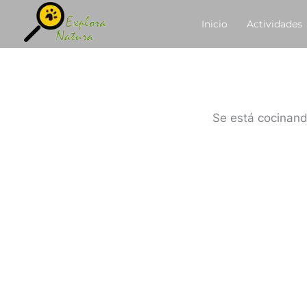
Ir
contenido
Inicio
Actividades
al
contenido
Se está cocinand