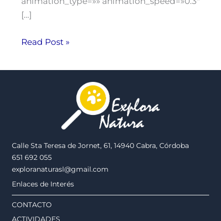
animation_type=»» animation_speed=»0.3″
[…]
Read Post »
Calle Sta Teresa de Jornet, 61, 14940 Cabra, Córdoba
651 692 055
exploranaturasl@gmail.com
Enlaces de Interés
CONTACTO
ACTIVIDADES