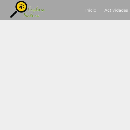
Ir
contenido
Inicio
Actividades
al
contenido