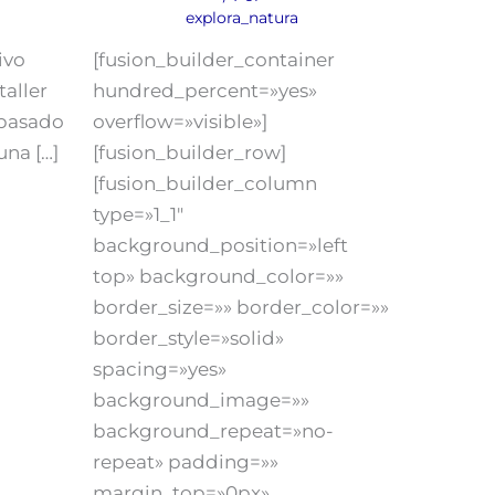
explora_natura
ivo
[fusion_builder_container
taller
hundred_percent=»yes»
 pasado
overflow=»visible»]
na […]
[fusion_builder_row]
[fusion_builder_column
type=»1_1″
background_position=»left
top» background_color=»»
border_size=»» border_color=»»
border_style=»solid»
spacing=»yes»
background_image=»»
background_repeat=»no-
repeat» padding=»»
margin_top=»0px»