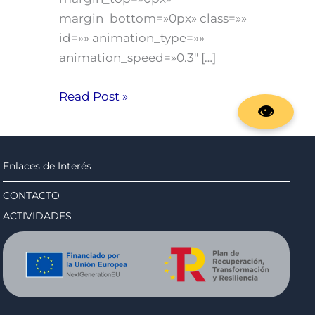
margin_bottom=»0px» class=»»
id=»» animation_type=»»
animation_speed=»0.3″ […]
Read Post »
Enlaces de Interés
CONTACTO
ACTIVIDADES