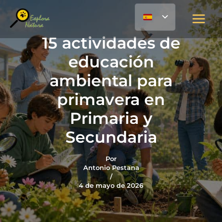
Ir
contenido
al
contenido
15 actividades de
educación
ambiental para
primavera en
Primaria y
Secundaria
Por
Antonio Pestana
/
4 de mayo de 2026