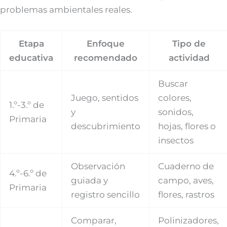
problemas ambientales reales.
Etapa
Enfoque
Tipo de
educativa
recomendado
actividad
Buscar
Juego, sentidos
colores,
1.º-3.º de
y
sonidos,
Primaria
descubrimiento
hojas, flores o
insectos
Observación
Cuaderno de
4.º-6.º de
guiada y
campo, aves,
Primaria
registro sencillo
flores, rastros
Comparar,
Polinizadores,