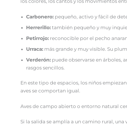
los colores, los cantos y los movimientos ent
Carbonero:
pequeño, activo y fácil de det
Herrerillo:
también pequeño y muy inquieto.
Petirrojo:
reconocible por el pecho anaran
Urraca:
más grande y muy visible. Su pluma
Verderón:
puede observarse en árboles, ar
rasgos sencillos.
En este tipo de espacios, los niños empieza
aves se comportan igual.
Aves de campo abierto o entorno natural ce
Si la salida se amplía a un camino rural, un