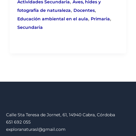
,
Actividades Secundaria
Aves, hides y
,
,
fotografía de naturaleza
Docentes
,
,
Educación ambiental en el aula
Primaria
Secundaria
Calle Sta Teresa de Jornet, 61, 14940 Cabra, Córdoba
651 692 055
exploranaturasl@gmail.com