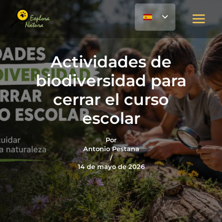
Ir
contenido
al
contenido
Actividades de
biodiversidad para
cerrar el curso
escolar
Por
Antonio Pestana
/
14 de mayo de 2026