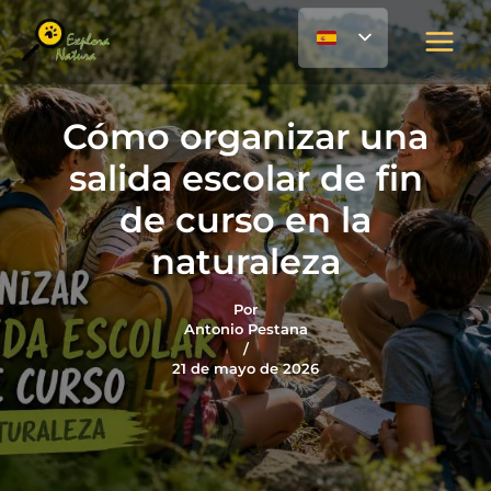
Ir
contenido
al
contenido
Cómo organizar una
salida escolar de fin
de curso en la
naturaleza
Por
Antonio Pestana
/
21 de mayo de 2026