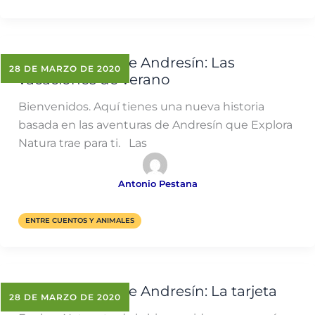
Las aventuras de Andresín: Las
28 DE MARZO DE 2020
vacaciones de verano
Bienvenidos. Aquí tienes una nueva historia
basada en las aventuras de Andresín que Explora
Natura trae para ti. Las
Antonio Pestana
ENTRE CUENTOS Y ANIMALES
Las aventuras de Andresín: La tarjeta
28 DE MARZO DE 2020