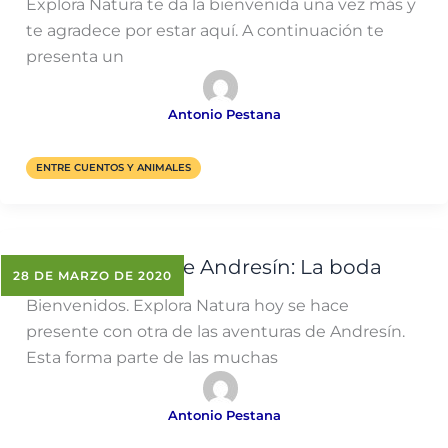
Explora Natura te da la bienvenida una vez más y
te agradece por estar aquí. A continuación te
presenta un
Antonio Pestana
ENTRE CUENTOS Y ANIMALES
Las aventuras de Andresín: La boda
28 DE MARZO DE 2020
Bienvenidos. Explora Natura hoy se hace
presente con otra de las aventuras de Andresín.
Esta forma parte de las muchas
Antonio Pestana