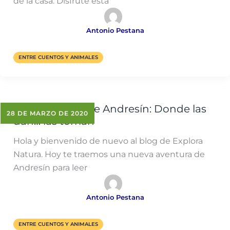
de la casa. Disfrute esta
Antonio Pestana
ENTRE CUENTOS Y ANIMALES
Las aventuras de Andresín: Donde las
28 DE MARZO DE 2020
dan… las toman
Hola y bienvenido de nuevo al blog de Explora
Natura. Hoy te traemos una nueva aventura de
Andresín para leer
Antonio Pestana
ENTRE CUENTOS Y ANIMALES