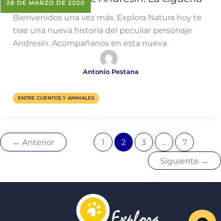
28 DE MARZO DE 2020
Bienvenidos una vez más. Explora Natura hoy te
trae una nueva historia del peculiar personaje
Andresín. Acompañanos en esta nueva
Antonio Pestana
ENTRE CUENTOS Y ANIMALES
←
Anterior
1
2
3
…
7
Siguiente
→