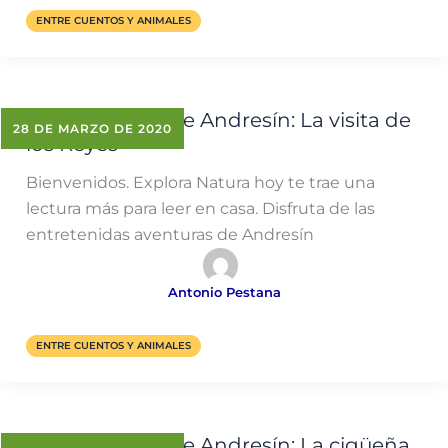
ENTRE CUENTOS Y ANIMALES
Las aventuras de Andresín: La visita de
28 DE MARZO DE 2020
los Reyes
Bienvenidos. Explora Natura hoy te trae una
lectura más para leer en casa. Disfruta de las
entretenidas aventuras de Andresín
Antonio Pestana
ENTRE CUENTOS Y ANIMALES
Las aventuras de Andresín: La cigüeña