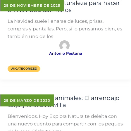
7 actividades de naturaleza para hacer
28 DE NOVIEMBRE DE 2025
en Navidad con niños
La Navidad suele llenarse de luces, prisas,
compras y pantallas. Pero, si lo pensamos bien, es
también uno de los
Antonio Pestana
UNCATEGORIZED
Entre cuentos y animales: El arrendajo
29 DE MARZO DE 2020
Gajo y la ardilla Milla
Bienvenidos. Hoy Explora Natura te deleita con
una nuevo cuento para compartir con los peques